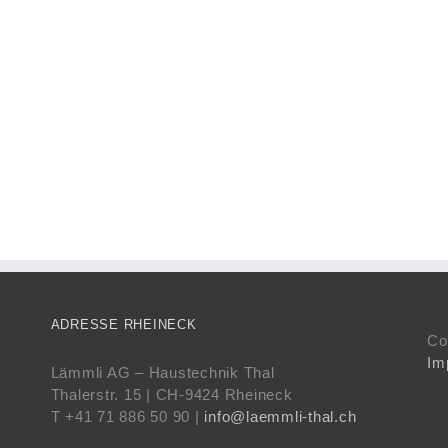
ADRESSE RHEINECK
Co
Im
Lämmli AG – Haustechnik Thal
Thalerstr. 15 | CH-9424 Rheineck
T +41 71 886 50 90 |
info@laemmli-thal.ch