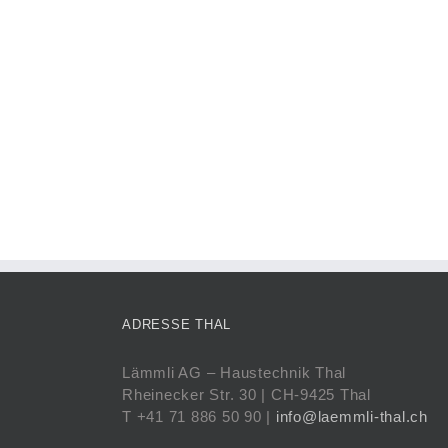
ADRESSE THAL
Lämmli AG – Haustechnik Thal
Rheinecker Str. 30 | CH-9425 Thal
T +41 71 886 50 90 |
info@laemmli-thal.ch